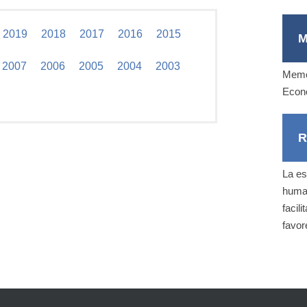
2019
2018
2017
2016
2015
M
2007
2006
2005
2004
2003
Memor
Econ
R
La es
human
facil
favor