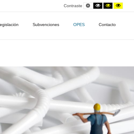
Default
Black
Contraste
Contra
Contraste
contrast
and
amarillo/neg
amarill
White
contrast
egislación
Subvenciones
OPES
Contacto