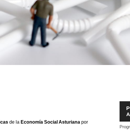
P
A
ticas
de la
Economía Social Asturiana
por
Progr