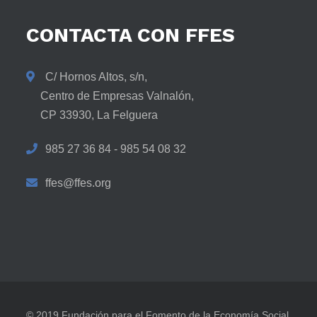
CONTACTA
CON
FFES
C/ Hornos Altos, s/n,
Centro de Empresas Valnalón,
CP 33930, La Felguera
985 27 36 84 - 985 54 08 32
ffes@ffes.org
© 2019 Fundación para el Fomento de la Economía Social