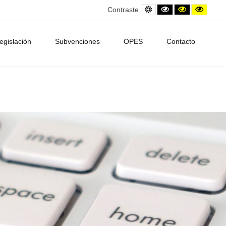
Default
Black
Contraste
Contra
Contraste
contrast
and
amarillo/neg
amarill
White
contrast
egislación
Subvenciones
OPES
Contacto