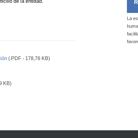
icilio de la entidad.
R
La es
human
facil
favor
ción
(.PDF - 178,76 KB)
9 KB)