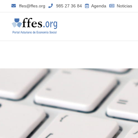
ffes@ffes.org
985 27 36 84
Agenda
Noticias
–
CONTRATACIÓN
SERVICIO
DE
MANTENIMIENTO
EQUIPO
MULTIFUNCIÓN