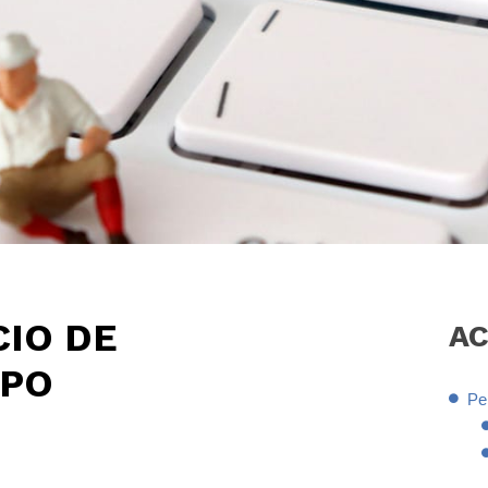
IO DE
A
IPO
Per