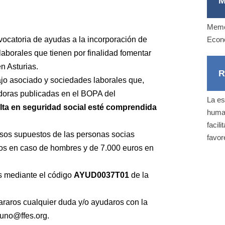
M
Memor
vocatoria de ayudas a la incorporación de
Econ
aborales que tienen por finalidad fomentar
n Asturias.
R
ajo asociado y sociedades laborales que,
adoras publicadas en el BOPA del
La es
lta en seguridad social esté comprendida
human
facil
rsos supuestos de las personas socias
favor
ros en caso de hombres y de 7.000 euros en
os mediante el código
AYUD0037T01
de la
raros cualquier duda y/o ayudaros con la
nuno@ffes.org.