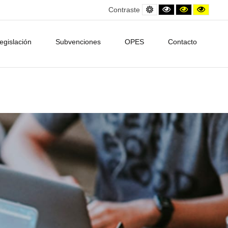
Default
Black
Contraste
Contra
Contraste
contrast
and
amarillo/neg
amarill
White
contrast
egislación
Subvenciones
OPES
Contacto