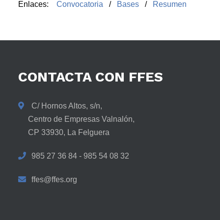
Enlaces:
Convocatoria
/
Bases
/
R
esumen
CONTACTA
CON
FFES
C/ Hornos Altos, s/n,
Centro de Empresas Valnalón,
CP 33930, La Felguera
985 27 36 84 - 985 54 08 32
ffes@ffes.org