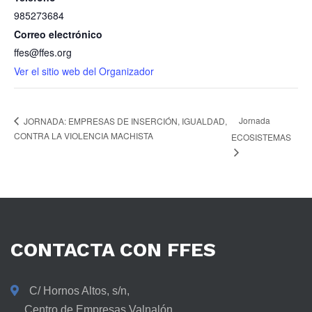
985273684
Correo electrónico
ffes@ffes.org
Ver el sitio web del Organizador
Jornada
JORNADA: EMPRESAS DE INSERCIÓN, IGUALDAD,
CONTRA LA VIOLENCIA MACHISTA
ECOSISTEMAS
CONTACTA
CON
FFES
C/ Hornos Altos, s/n,
Centro de Empresas Valnalón,