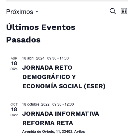
Próximos
Naveg
Nav
Buscar
Lista
de
de
Selecciona
Últimos Eventos
vis
la
búsqu
de
fecha.
Pasados
y
Eve
vistas
18 abril, 2024 · 09:30
-
14:30
ABR
de
18
JORNADA RETO
Event
2024
DEMOGRÁFICO Y
ECONOMÍA SOCIAL (ESER)
18 octubre, 2022 · 09:30
-
12:00
OCT
18
JORNADA INFORMATIVA
2022
REFORMA RETA
Avenida de Oviedo, 11, 33402, Avilés