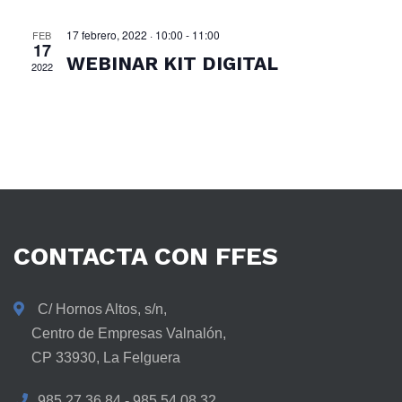
17 febrero, 2022 · 10:00
-
11:00
FEB
17
WEBINAR KIT DIGITAL
2022
CONTACTA
CON
FFES
C/ Hornos Altos, s/n,
Centro de Empresas Valnalón,
CP 33930, La Felguera
985 27 36 84 - 985 54 08 32