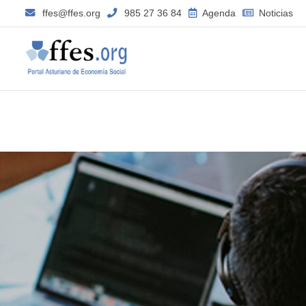
ffes@ffes.org
985 27 36 84
Agenda
Noticias
–
Mayo
2018