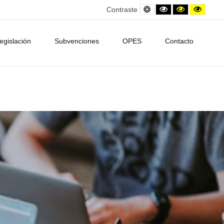
Default
Black
Contraste
Contra
Contraste
contrast
and
amarillo/neg
amarill
White
contrast
egislación
Subvenciones
OPES
Contacto