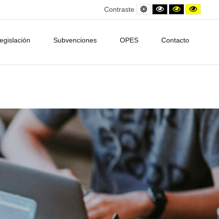
Default
Black
Contraste
Contra
Contraste
contrast
and
amarillo/neg
amarill
White
contrast
egislación
Subvenciones
OPES
Contacto