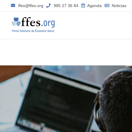
ffes@ffes.org
985 27 36 84
Agenda
Noticias
–
Marzo
2020