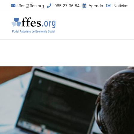
ffes@ffes.org
985 27 36 84
Agenda
Noticias
–
Diciembre
2014