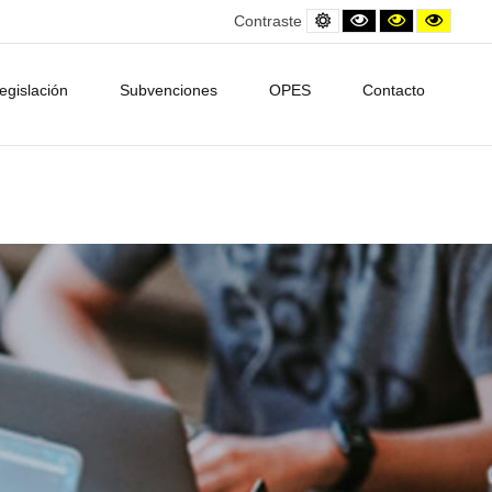
Default
Black
Contraste
Contra
Contraste
contrast
and
amarillo/neg
amarill
White
contrast
egislación
Subvenciones
OPES
Contacto