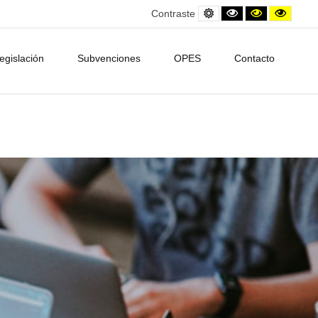
Default
Black
Contraste
Contra
Contraste
contrast
and
amarillo/neg
amarill
White
contrast
egislación
Subvenciones
OPES
Contacto