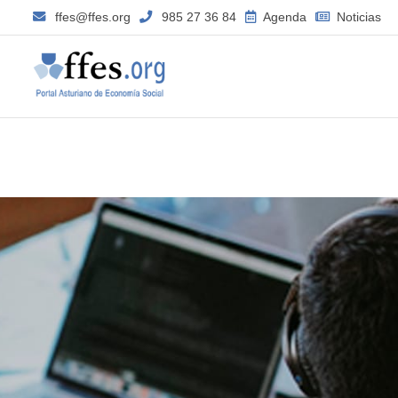
ffes@ffes.org
985 27 36 84
Agenda
Noticias
–
Abril
2015