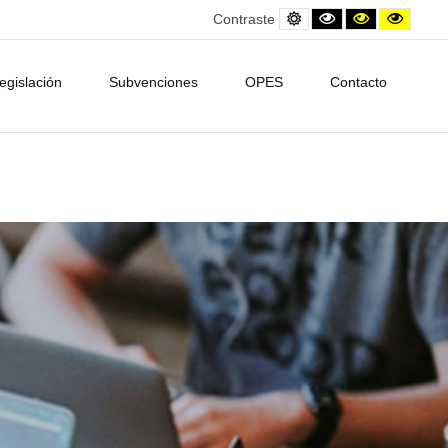
Default
Black
Contraste
Contra
Contraste
contrast
and
amarillo/neg
amarill
White
contrast
egislación
Subvenciones
OPES
Contacto