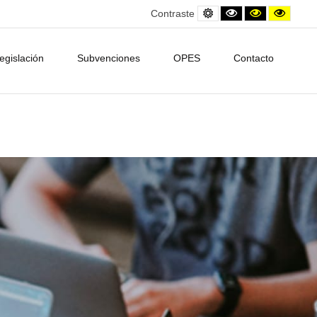
Default
Black
Contraste
Contra
Contraste
contrast
and
amarillo/neg
amarill
White
contrast
egislación
Subvenciones
OPES
Contacto