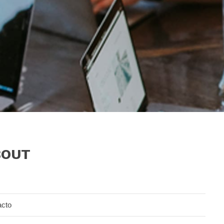
BOUT
acto